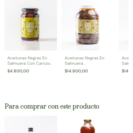
Aceitunas Negras En
Aceit
Aceitunas Negras En
Salmuera
Salm
Salmuera Con Carozo
Descarozadas N° 0 x
N° 0 
N° 0 x 400 gr
$14.800,00
$14.
$4.800,00
1,380 Kg
Para comprar con este producto