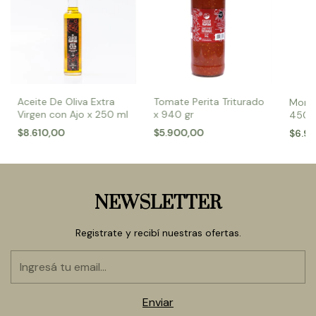
Aceite De Oliva Extra
Tomate Perita Triturado
Morró
Virgen con Ajo x 250 ml
x 940 gr
450 
$8.610,00
$5.900,00
$6.9
NEWSLETTER
Registrate y recibí nuestras ofertas.