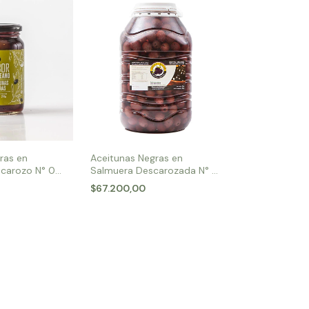
ras en
Aceitunas Negras en
 carozo N° 00
Salmuera Descarozada N° 0
x 8 kg
$67.200,00