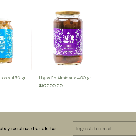
xtos x 450 gr
Higos En Almíbar x 450 gr
$10.000,00
ate y recibí nuestras ofertas.