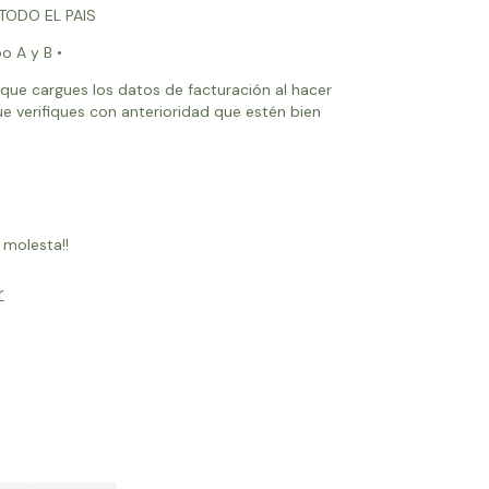
 TODO EL PAIS
o A y B •
que cargues los datos de facturación al hacer
e verifiques con anterioridad que estén bien
 molesta!!
r