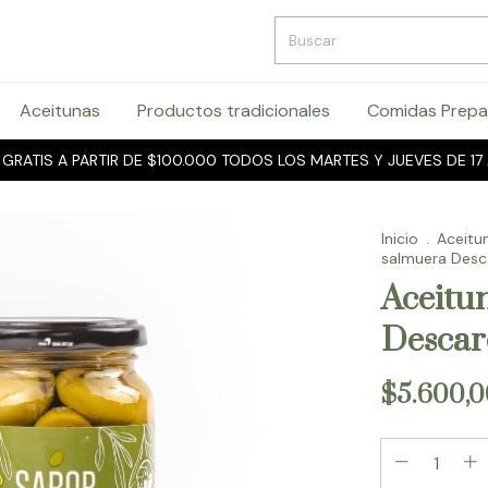
Aceitunas
Productos tradicionales
Comidas Prepa
 GRATIS A PARTIR DE $100.000 TODOS LOS MARTES Y JUEVES DE 17 
Inicio
.
Aceitu
salmuera Desc
Aceitu
Descar
$5.600,0