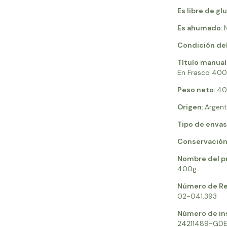
Es libre de gl
Es ahumado:
Condición del
Título manual
En Frasco 400
Peso neto:
40
Origen:
Argent
Tipo de envas
Conservación
Nombre del p
400g
Número de Reg
02-041.393
Número de in
24211489-GD