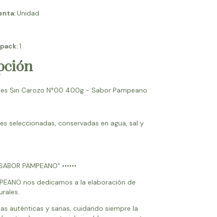
enta:
Unidad
 pack:
1
pción
des Sin Carozo N°00 400g - Sabor Pampeano
es seleccionadas, conservadas en agua, sal y
"SABOR PAMPEANO" ••••••
EANO nos dedicamos a la elaboración de
urales.
s auténticas y sanas, cuidando siempre la