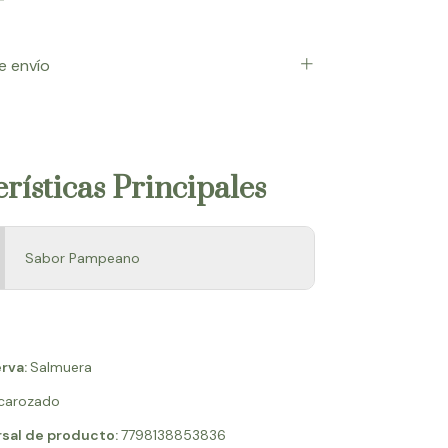
e envío
rísticas Principales
Sabor Pampeano
rva:
Salmuera
carozado
rsal de producto:
7798138853836