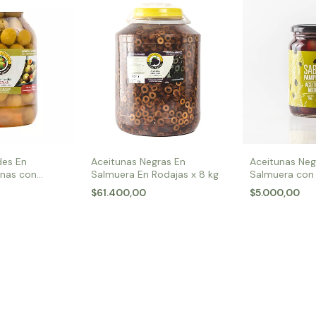
des En
Aceitunas Negras En
Aceitunas Neg
enas con
Salmuera En Rodajas x 8 kg
Salmuera con
 x 1,550 Kg
x 400 gr
$61.400,00
$5.000,00