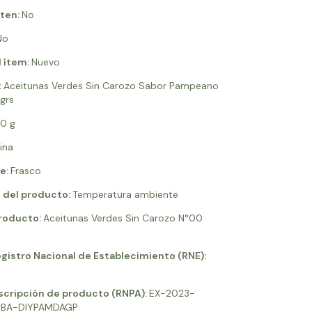
uten:
No
No
 ítem:
Nuevo
:
Aceitunas Verdes Sin Carozo Sabor Pampeano
grs
0 g
ina
e:
Frasco
 del producto:
Temperatura ambiente
roducto:
Aceitunas Verdes Sin Carozo N°00
istro Nacional de Establecimiento (RNE):
scripción de producto (RNPA):
EX-2023-
EBA-DIYPAMDAGP