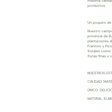
máxima calidad
productos.
Un poquito de
Nuestro campo 
provincia de B
plantaciones de
Frantoio y Pic
frutales como 
frutas finas y
NUESTROS ES
CALIDAD: MAT
ÚNICO: DELIC
NATURAL: ELA