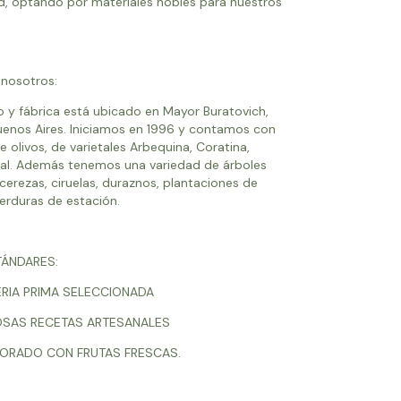
, optando por materiales nobles para nuestros
 nosotros:
y fábrica está ubicado en Mayor Buratovich,
uenos Aires. Iniciamos en 1996 y contamos con
 olivos, de varietales Arbequina, Coratina,
ual. Además tenemos una variedad de árboles
cerezas, ciruelas, duraznos, plantaciones de
 verduras de estación.
TÁNDARES:
ERIA PRIMA SELECCIONADA
IOSAS RECETAS ARTESANALES
BORADO CON FRUTAS FRESCAS.